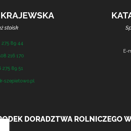
 KRAJEWSKA
KAT
ż stoisk
Sp
 275 89 44
E-m
508 216 170
 275 89 51
r-szepietowo.pl
RODEK DORADZTWA ROLNICZEGO W