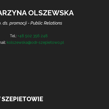
ARZYNA OLSZEWSKA
. ds. promocji - Public Relations
Tel.:
+48 502 356 248
ail:
kolszewska@odr-szepietowo.pl
 SZEPIETOWIE