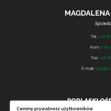
MAGDALENA
Sprzeda
Tel.:
+48 86
Kom.:
+48 
Fax:
+48 86
E-mail:
targi@od
PODLASKI OŚ
Cenimy prywatność użytkowników