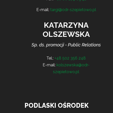
E-mail:
targi@odr-szepietowo.pl
KATARZYNA
OLSZEWSKA
Sp. ds. promocji - Public Relations
Tel.:
+48 502 356 248
E-mail:
kolszewska@odr-
szepietowo.pl
PODLASKI OŚRODEK